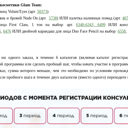
й косметики Glam Team:
ниц Volum'Eyes (арт.
50373
)
 век и бровей Nude On (арт.
5738
) ИЛИ палетка наливных помад (арт.
40
ица First Class, 1 тон на выбор: арт.
6340-6343, 6499
ИЛИ консил
5
,
6476
ИЛИ двойной карандаш для лица Duo Face Pencil на выбор:
6558
,
ни одного заказа, в течение 6 каталогов (включая каталог регистра
й программы или сделать пробный шаг, чтобы начать участие в програм
каз, сумма которого меньше, чем это необходимо по условиям прохож
сле пробного шага в течение двух каталогов (вместо одного) переходите