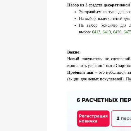
Набор из 3 средств декоративно
Экстраобъемная тушь для рес
На выбор: палетка теней для
На выбор: консилер для л
выбор:
6413
,
6419
,
6420
,
647
Важно:
Новый покупатель, не сделавший 
выполнить условия 1 шага Стартово
Пробный шаг
– это небольшой за
(акции для новых покупателей). По