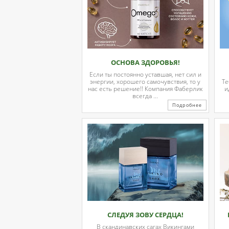
ОСНОВА ЗДОРОВЬЯ!
Если ты постоянно уставшая, нет сил и
энергии, хорошего самочувствия, то у
Те
нас есть решение!! Компания Фаберлик
и
всегда ...
Подробнее
СЛЕДУЯ ЗОВУ СЕРДЦА!
В скандинавских сагах Викингами