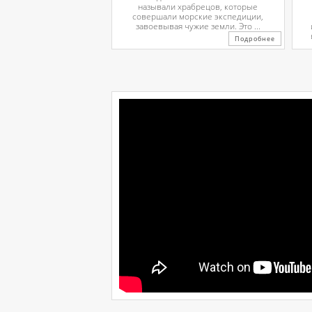
называли храбрецов, которые
совершали морские экспедиции,
завоевывая чужие земли. Это ...
Подробнее