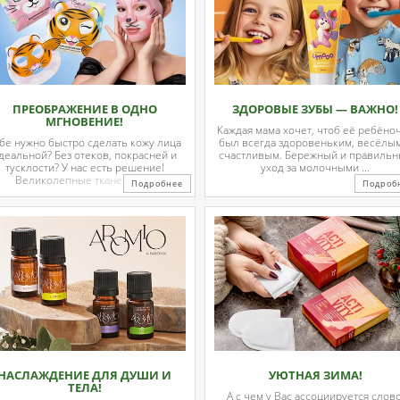
ПРЕОБРАЖЕНИЕ В ОДНО
ЗДОРОВЫЕ ЗУБЫ — ВАЖНО!
МГНОВЕНИЕ!
Каждая мама хочет, чтоб её ребёно
бе нужно быстро сделать кожу лица
был всегда здоровеньким, весёлы
деальной? Без отеков, покрасней и
счастливым. Бережный и правиль
тусклости? У нас есть решение!
уход за молочными ...
Великолепные тканевые ...
Подробнее
Подроб
НАСЛАЖДЕНИЕ ДЛЯ ДУШИ И
УЮТНАЯ ЗИМА!
ТЕЛА!
А с чем у Вас ассоциируется слово