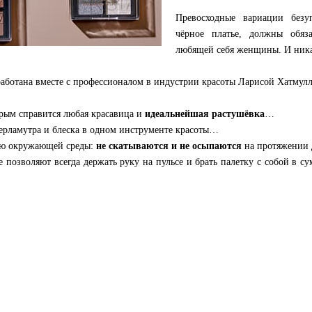
Превосходные вариации безу
чёрное платье, должны обяз
любящей себя женщины. И ника
работана вместе с профессионалом в индустрии красоты Ларисой Хатмул
орым справится любая красавица и
идеальнейшая растушёвка
…
перламутра и блеска в одном инструменте красоты…
вию окружающей среды:
не скатываются и не осыпаются
на протяжении 
е позволяют всегда держать руку на пульсе и брать палетку с собой в су