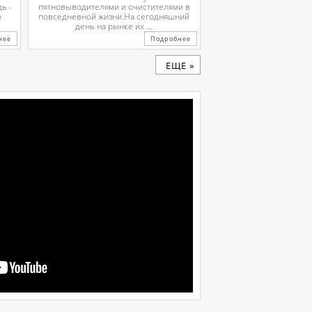
ь -
пятновыводителями и очистителями в
о
повседневной жизни.На сегодняшний
день на рынке их ...
нее
Подробнее
ЕЩЕ »