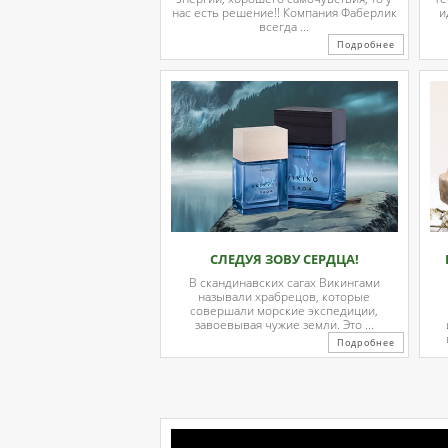
нас есть решение!! Компания Фаберлик
и
всегда ...
Подробнее
СЛЕДУЯ ЗОВУ СЕРДЦА!
В скандинавских сагах Викингами
называли храбрецов, которые
совершали морские экспедиции,
завоевывая чужие земли. Это ...
Подробнее