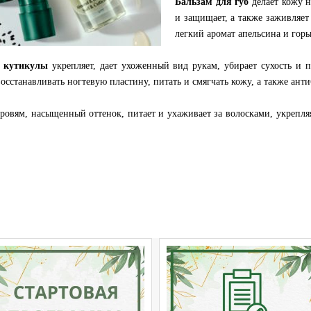
Бальзам для губ
делает кожу н
и защищает, а также заживляет
легкий аромат апельсина и горь
и кутикулы
укрепляет, дает ухоженный вид рукам, убирает сухость и 
восстанавливать ногтевую пластину, питать и смягчать кожу, а также ант
овям, насыщенный оттенок, питает и ухаживает за волосками, укрепля