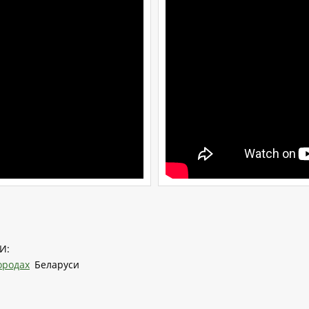
И:
ородах
Беларуси