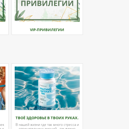
VIP-ПРИВИЛЕГИИ
ТВОЁ ЗДОРОВЬЕ В ТВОИХ РУКАХ.
чек
В нашей жизни где так много стресса и
м и
отрицательных эмоций - так важно