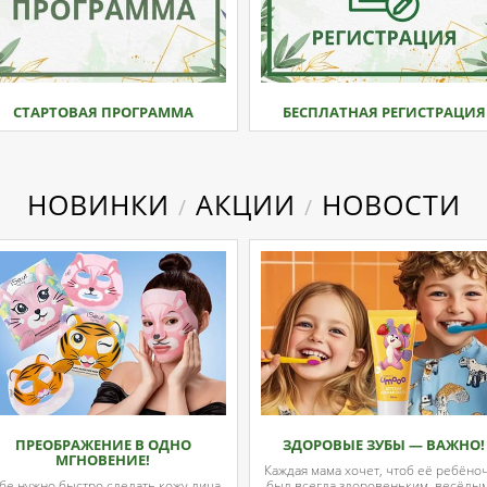
СТАРТОВАЯ ПРОГРАММА
БЕСПЛАТНАЯ РЕГИСТРАЦИЯ
НОВИНКИ
АКЦИИ
НОВОСТИ
/
/
ПРЕОБРАЖЕНИЕ В ОДНО
ЗДОРОВЫЕ ЗУБЫ — ВАЖНО!
МГНОВЕНИЕ!
Каждая мама хочет, чтоб её ребёно
бе нужно быстро сделать кожу лица
был всегда здоровеньким, весёлы