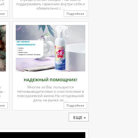
ный
поддерживать гармонию внутри себя и
обязательно с ...
нее
Подробнее
НАДЕЖНЫЙ ПОМОЩНИК!
:
Многие из Вас пользуются
ь -
пятновыводителями и очистителями в
о
повседневной жизни.На сегодняшний
день на рынке их ...
нее
Подробнее
ЕЩЕ »