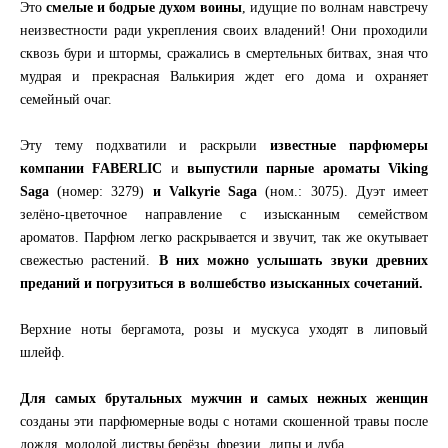
Это
смелые и бодрые духом воины
, идущие по волнам навстречу
неизвестности ради укрепления своих владений! Они проходили
сквозь бури и штормы, сражались в смертельных битвах, зная что
мудрая и прекрасная Валькирия ждет его дома и охраняет
семейный очаг.
Эту тему подхватили и раскрыли
известные парфюмеры
компании FABERLIC
и
выпустили парные ароматы Viking
Saga
(номер: 3279)
и Valkyrie Saga
(ном.: 3075). Дуэт имеет
зелёно-цветочное направление с изысканным семейством
ароматов. Парфюм легко раскрывается и звучит, так же окутывает
свежестью растений.
В них можно услышать звуки древних
преданий и погрузиться в волшебство изысканных сочетаний.
Верхние ноты бергамота, розы и мускуса уходят в липовый
шлейф.
Для самых брутальных мужчин и самых нежных женщин
созданы эти парфюмерные воды с нотами скошенной травы после
дождя, молодой листвы берёзы, фрезии, липы и дуба.