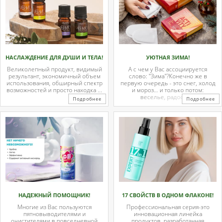
НАСЛАЖДЕНИЕ ДЛЯ ДУШИ И ТЕЛА!
УЮТНАЯ ЗИМА!
Великолепный продукт, видимый
А с чем у Вас ассоциируется
результант, экономичный объем
слово: "Зима"?Конечно же в
использования, обширный спектр
первую очередь - это снег, холод
возможностей и просто находка ...
и мороз… и только потом:
веселье, радость ...
Подробнее
Подробнее
НАДЕЖНЫЙ ПОМОЩНИК!
17 СВОЙСТВ В ОДНОМ ФЛАКОНЕ!
Многие из Вас пользуются
Профессиональная серия-это
пятновыводителями и
инновационная линейка
очистителями в повседневной
продуктов, разработанная