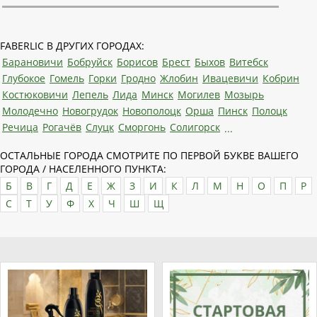
FABERLIC В ДРУГИХ ГОРОДАХ:
Барановичи
Бобруйск
Борисов
Брест
Быхов
Витебск
Глубокое
Гомель
Горки
Гродно
Жлобин
Ивацевичи
Кобрин
Костюковичи
Лепель
Лида
Минск
Могилев
Мозырь
Молодечно
Новогрудок
Новополоцк
Орша
Пинск
Полоцк
Речица
Рогачёв
Слуцк
Сморгонь
Солигорск
...
ОСТАЛЬНЫЕ ГОРОДА СМОТРИТЕ ПО ПЕРВОЙ БУКВЕ ВАШЕГО
ГОРОДА / НАСЕЛЕННОГО ПУНКТА:
Б
В
Г
Д
Е
Ж
З
И
К
Л
М
Н
О
П
Р
С
Т
У
Ф
Х
Ч
Ш
Щ