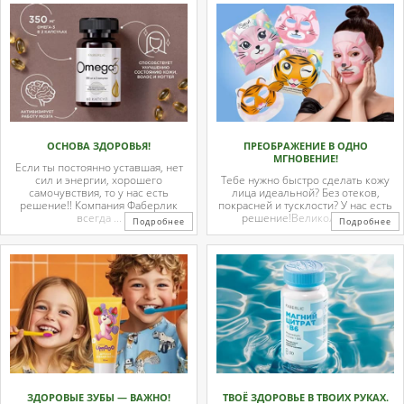
ОСНОВА ЗДОРОВЬЯ!
ПРЕОБРАЖЕНИЕ В ОДНО
МГНОВЕНИЕ!
Если ты постоянно уставшая, нет
сил и энергии, хорошего
Тебе нужно быстро сделать кожу
самочувствия, то у нас есть
лица идеальной? Без отеков,
решение!! Компания Фаберлик
покрасней и тусклости? У нас есть
всегда ...
решение!Великолепные
Подробнее
Подробнее
тканевые ...
ЗДОРОВЫЕ ЗУБЫ — ВАЖНО!
ТВОЁ ЗДОРОВЬЕ В ТВОИХ РУКАХ.