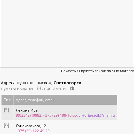
Показать / Спрятать список пв г.Светлогорск
Адреса пунктов списком,
Светлогорск
:
пункты выдачи -
, постаматы -
Тип
Адрес, телефон, email
Ленина, 45а
8(02342)40882; +375 (29) 188-16-55
, viktoria-stoik@mail.ru
Луначарского, 12
+375 (29) 122-49-20
,