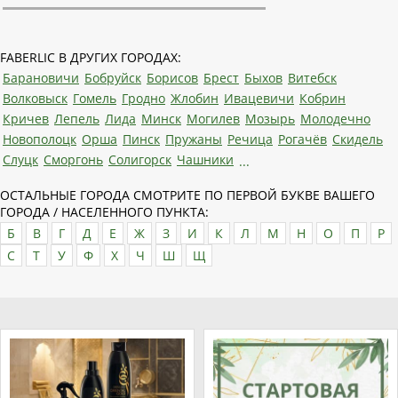
FABERLIC В ДРУГИХ ГОРОДАХ:
Барановичи
Бобруйск
Борисов
Брест
Быхов
Витебск
Волковыск
Гомель
Гродно
Жлобин
Ивацевичи
Кобрин
Кричев
Лепель
Лида
Минск
Могилев
Мозырь
Молодечно
Новополоцк
Орша
Пинск
Пружаны
Речица
Рогачёв
Скидель
Слуцк
Сморгонь
Солигорск
Чашники
...
ОСТАЛЬНЫЕ ГОРОДА СМОТРИТЕ ПО ПЕРВОЙ БУКВЕ ВАШЕГО
ГОРОДА / НАСЕЛЕННОГО ПУНКТА:
Б
В
Г
Д
Е
Ж
З
И
К
Л
М
Н
О
П
Р
С
Т
У
Ф
Х
Ч
Ш
Щ