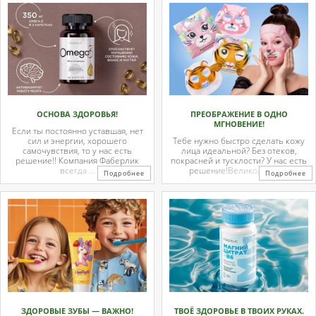
ОСНОВА ЗДОРОВЬЯ!
ПРЕОБРАЖЕНИЕ В ОДНО
МГНОВЕНИЕ!
Если ты постоянно уставшая, нет
сил и энергии, хорошего
Тебе нужно быстро сделать кожу
самочувствия, то у нас есть
лица идеальной? Без отеков,
решение!! Компания Фаберлик
покрасней и тусклости? У нас есть
всегда ...
решение!Великолепные
Подробнее
Подробнее
тканевые ...
ЗДОРОВЫЕ ЗУБЫ — ВАЖНО!
ТВОЁ ЗДОРОВЬЕ В ТВОИХ РУКАХ.