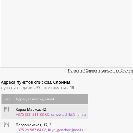
Показать / Спрятать список пв г.Слоним
Адреса пунктов списком,
Слоним
:
пункты выдачи -
, постаматы -
Тип
Адрес, телефон, email
Карла Маркса, 42
+375 (33) 311-83-60
, schewtschik@mail.ru
Первомайская, 17, 2
+375 29 587 64 08
, liliya_gonchar@mail.ru